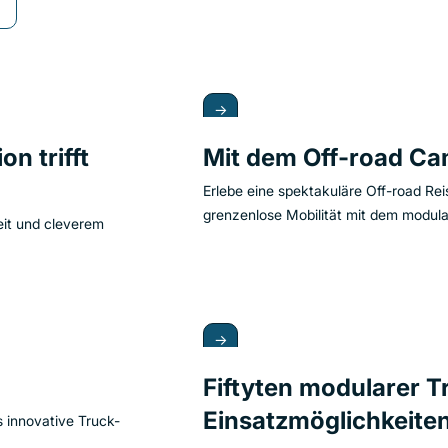
→
n trifft
Mit dem Off-road Ca
Erlebe eine spektakuläre Off-road Re
grenzenlose Mobilität mit dem modula
eit und cleverem
→
Fiftyten modularer T
Einsatzmöglichkeite
 innovative Truck-