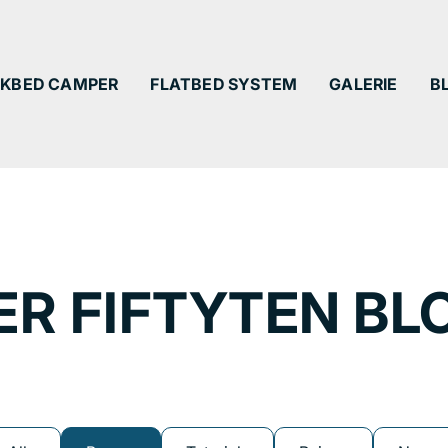
KBED CAMPER
FLATBED SYSTEM
GALERIE
B
ER FIFTYTEN BL